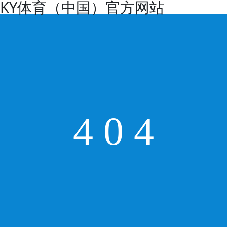
KY体育（中国）官方网站
4
0
4